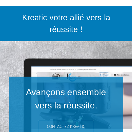
Kreatic votre allié vers la
réussite !
Avançons ensemble
vers la réussite.
CONTACTEZ KREATIC