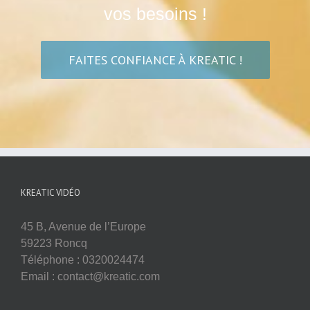
vos besoins !
FAITES CONFIANCE À KREATIC !
KREATIC VIDÉO
45 B, Avenue de l’Europe
59223 Roncq
Téléphone : 0320024474
Email : contact@kreatic.com