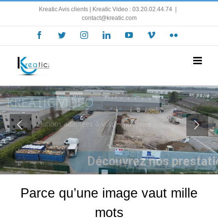
Skip
Kreatic Avis clients
| Kreatic Video : 03.20.02.44.74
|
to
contact@kreatic.com
content
Facebook
Twitter
Instagram
LinkedIn
YouTube
Vimeo
Flickr
KREATIC
VOUS ACCOMPAGNE
Parce qu’une image vaut mille
mots