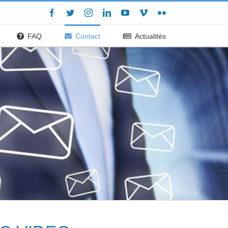
Facebook
Twitter
Instagram
LinkedIn
YouTube
Vimeo
Flickr
FAQ
Contact
Actualités