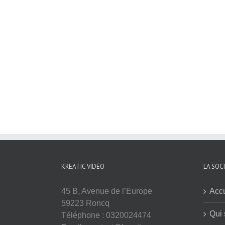
KREATIC VIDÉO
LA SOC
45 B, Avenue de l’Europe
Accu
59223 Roncq
Qui
Téléphone : 0320024474