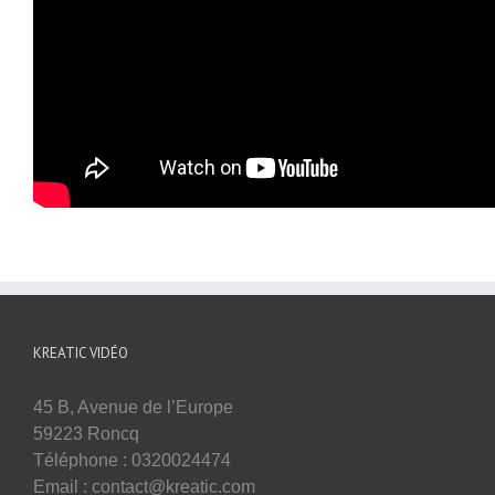
KREATIC VIDÉO
45 B, Avenue de l’Europe
59223 Roncq
Téléphone : 0320024474
Email : contact@kreatic.com