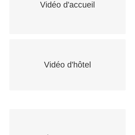
guidée de votre site. Elle dynamise votre page
Vidéo d'accueil
d’accueil et respecte la charte graphique de
votre site.
Vous souhaitez présenter virtuellement votre
établissements à vos futurs clients (chambres,
Vidéo d'hôtel
salles de réceptions/séminaires, restaurant,
etc…)? Un comédien présente votre hôtel.
Avez-vous pensé à la formation à distance? Plus
besoin de se déplacer pour votre client: celui-ci