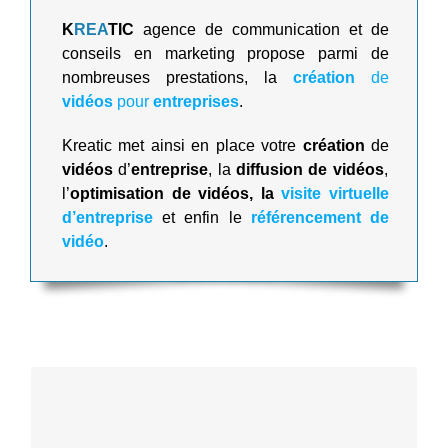
K
REA
TIC
agence de communication et de
conseils en marketing propose parmi de
nombreuses prestations, la
création
de
vidéos
pour
entreprises
.
Kreatic met ainsi en place votre
création
de
vidéos
d’
entreprise
, la
diffusion de vidéos
,
l’
optimisation de vidéos, la
visite virtuelle
d’entreprise
et enfin le
référencement de
vidéo
.
Cette vidéo vous permet de présenter à vos
visiteurs votre activité au travers d’une visite