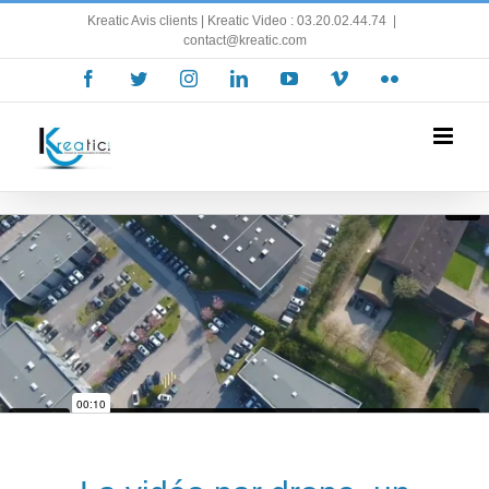
Skip
Kreatic Avis clients
| Kreatic Video : 03.20.02.44.74
|
to
contact@kreatic.com
content
Facebook
Twitter
Instagram
LinkedIn
YouTube
Vimeo
Flickr