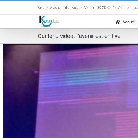
Skip
Kreatic Avis clients
| Kreatic Video : 03.20.02.44.74
|
contac
to
content
Accueil
Contenu vidéo: l’avenir est en live
Voir
l'image
agrandie