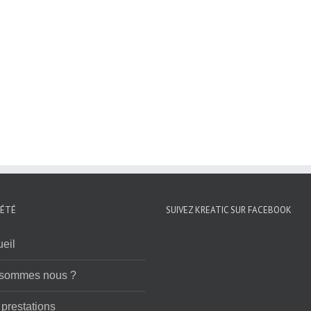
IÉTÉ
SUIVEZ KREATIC SUR FACEBOOK
eil
 sommes nous ?
prestations