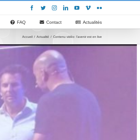
Facebook
Twitter
Instagram
LinkedIn
YouTube
Vimeo
Flickr
FAQ
Contact
Actualités
Accueil
/
Actualité
/
Contenu vidéo: l’avenir est en live