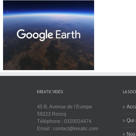
KREATIC VIDÉO
LA SOC
45 B, Avenue de l’Europe
Accu
59223 Roncq
Qui
Téléphone : 0320024474
Email : contact@kreatic.com
Nos 