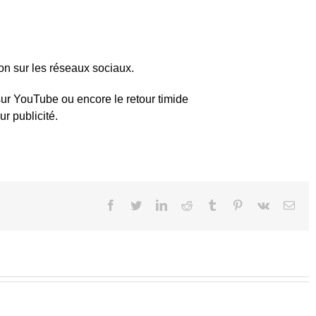
on sur les réseaux sociaux.
sur YouTube ou encore le retour timide
ur publicité.
Facebook
Twitter
LinkedIn
Reddit
Tumblr
Pinterest
Vk
Emai